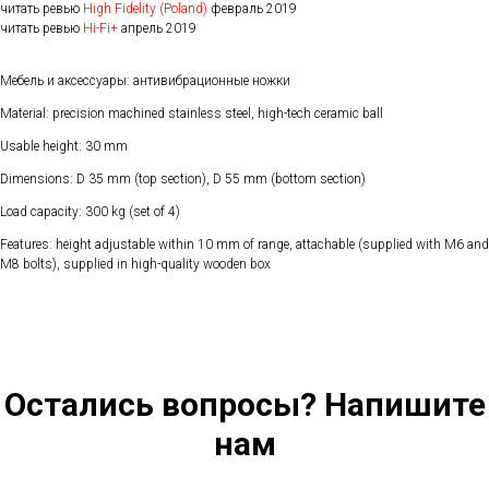
читать ревью
High Fidelity (Poland)
февраль 2019
читать ревью
Hi-Fi+
апрель 2019
Мебель и аксессуары: антивибрационные ножки
Material: precision machined stainless steel, high-tech ceramic ball
Usable height: 30 mm
Dimensions: D 35 mm (top section), D 55 mm (bottom section)
Load capacity: 300 kg (set of 4)
Features: height adjustable within 10 mm of range, attachable (supplied with M6 and
M8 bolts), supplied in high-quality wooden box
Остались вопросы? Напишите
нам