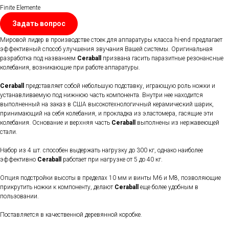
Finite Elemente
Задать вопрос
Мировой лидер в производстве стоек для аппаратуры класса hi-end предлагает
эффективный способ улучшения звучания Вашей системы. Оригинальная
разработка под названием
Ceraball
призвана гасить паразитные резонансные
колебания, возникающие при работе аппаратуры.
Ceraball
представляет собой небольшую подставку, играющую роль ножки и
устанавливаемую под нижнюю часть компонента. Внутри нее находится
выполненный на заказ в США высокотехнологичный керамический шарик,
принимающий на себя колебания, и прокладка из эластомера, гасящие эти
колебания. Основание и верхняя часть
Ceraball
выполнены из нержавеющей
стали.
Набор из 4 шт. способен выдержать нагрузку до 300 кг, однако наиболее
эффективно
Ceraball
работает при нагрузке от 5 до 40 кг.
Опция подстройки высоты в пределах 10 мм и винты M6 и М8, позволяющие
прикрутить ножки к компоненту, делают
Ceraball
еще более удобным в
пользовании.
Поставляется в качественной деревянной коробке.