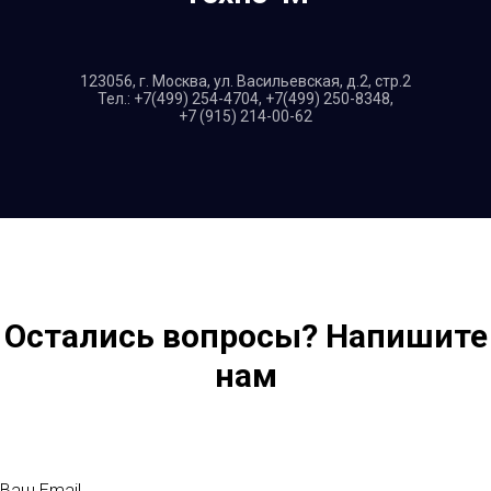
123056,
г. Москва, ул. Васильевская, д.2, стр.2
Тел.:
+7(499) 254-4704
,
+7(499) 250-8348
,
+7 (915) 214-00-62
Остались вопросы? Напишите
нам
Ваш Email