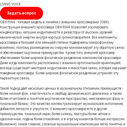
LIVING VOICE
Задать вопрос
OBX-RW4 - топовая модель в линейке с внешним кроссоверами (OBX).
Конструкция внешнего кроссовера OBX-RW4 позволяет изолировать
конденсаторы, катушки индуктивности и резисторы от высоких уровней
механической энергии внутри корпуса громкоговорителя. Все компоненты
кроссовера в большей или меньшей степени подвержены микрофонному
влиянию, поэтому размещение их снаружи минимизирует эту обратную связь
и обеспечивает ощутимые преимущества. Кроме того, внешний кроссовер
обеспечивает более широкое физическое разделение компонентов кроссовера.
Даже когда компоненты расположены с взаимно ортогональной ориентацией,
все еще существует некоторая индуктивная и емкостная связь, которая нарушает
поведение кроссовера. Более широкое физическое разделение устраняет эту
паразитную связь.
Такой подход дает несколько ценных в музыкальном отношении преимуществ -
более низкий фон, эластичность и свободу динамического диапазона, а также
более отчетливое и понятное акустическое пространство, неискаженную фазу и
тональный баланс. Это качество контекстуализирует музыкальное исполнение,
добавляя легкости и упругости. У внешнего кроссовера есть и другие
преимущества; тональный окрас более сияющ; текстуры более четкие и
однозначные; подача более спокойная, а в игре музыкантов больше экспрессии.
Возможно, самое главное, сложные музыкальные композиции легко понятны и