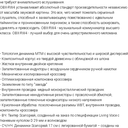
не требуют внимательного вслушивания.
OBX-RW4 устанавливает абсолютный стандарт производительности независимо
от масштаба звуковой картины. Это все, чего может пожелать серьезный
слушатель, способный к захватывающему повествованию с идеальным
таймингом и проникновенным лиризмом, а также способность шокировать,
удивлять и превосходить. OBX-RW4 - музыкальный коммуникатор высшего
класса. OBX-RW4 - лучший выбор для очень целеустремленного меломана.
- Топология динамика MTM с высокой чувствительностью и широкой дисперсией
- Композитный корпус из твердой древесины с облицовкой из шпона
- Жесткое внутреннее двойное крепление
- Запатентованные индукторы с воздушным сердечником ручной намотки
- Механически изолированный кроссовер
- Оптимизированная компоновка кроссовера
- Заземление по типу "звезда"
- Внутренняя проводка: медный монокристаллический проводник
- Запатентованные неиндуктивные резисторы с проволочной обмоткой,
запатентованные пленочные конденсаторы низкого напряжения
- Криогенная обработка: позолоченные разъемы WBT, внутренняя проводка,
компоненты кроссовера
- ВЧ: Твитер Scanspeak, созданный на заказ по спецификации Living Voice с
тканевым куполом D 29 мм и волноводом.
- СЧ/НЧ: Динамики Scanspeak 17 см с легированной бумагой – созданы на