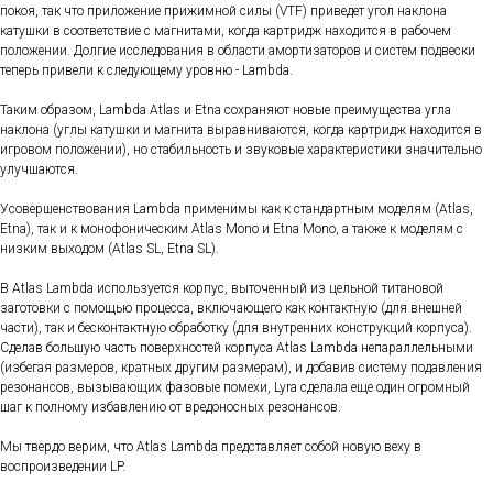
покоя, так что приложение прижимной силы (VTF) приведет угол наклона
катушки в соответствие с магнитами, когда картридж находится в рабочем
положении. Долгие исследования в области амортизаторов и систем подвески
теперь привели к следующему уровню - Lambda.
Таким образом, Lambda Atlas и Etna сохраняют новые преимущества угла
наклона (углы катушки и магнита выравниваются, когда картридж находится в
игровом положении), но стабильность и звуковые характеристики значительно
улучшаются.
Усовершенствования Lambda применимы как к стандартным моделям (Atlas,
Etna), так и к монофоническим Atlas Mono и Etna Mono, а также к моделям с
низким выходом (Atlas SL, Etna SL).
В Atlas Lambda используется корпус, выточенный из цельной титановой
заготовки с помощью процесса, включающего как контактную (для внешней
части), так и бесконтактную обработку (для внутренних конструкций корпуса).
Сделав большую часть поверхностей корпуса Atlas Lambda непараллельными
(избегая размеров, кратных другим размерам), и добавив систему подавления
резонансов, вызывающих фазовые помехи, Lyra сделала еще один огромный
шаг к полному избавлению от вредоносных резонансов.
Мы твердо верим, что Atlas Lambda представляет собой новую веху в
воспроизведении LP.