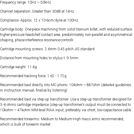
Frequency range: 10Hz ~ 50kHz
Channel separation: Greater than 30dB at 1kHz
Compliance: Approx. 12 x 10-6cm/dyne at 100Hz
Cartridge body: One-piece machining from solid titanium billet, with reduced-surface
higher-pressure headshell contact area, predominately non-parallel and asymmetrical
shaping, phase-interference resonance-controlli
Cartridge mounting screws: 2.6mm 0.45 pitch JIS standard
Distance from mounting holes to stylus t: 9.5mm
Cartridge weight: 11.6g
Recommended tracking force: 1.62 - 1.72g
Recommended load directly into MC phono: 104ohm ~ 887ohm (detailed guidelines
in instruction manual, finalize by listening)
Recommended load via step-up transformer: Use a step-up transformer designed for
3 -6 ohms cartridge impedance (step-up transformer’s output must be connected to
10kohm ~ 47kohm MM-level RIAA input, preferably via short, low-capacitance cable
Recommended tonearms: Medium to Medium-High mass arms recommended,
which is bulk of tonearm market