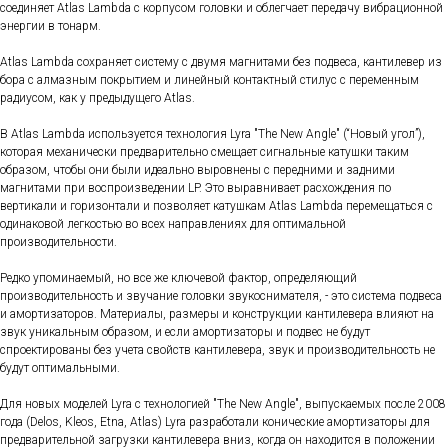
соединяет Atlas Lambda с корпусом головки и облегчает передачу вибрационной
энергии в тонарм.
Atlas Lambda сохраняет систему с двумя магнитами без подвеса, кантилевер из
бора с алмазным покрытием и линейный контактный стилус с переменным
радиусом, как у предыдущего Atlas.
В Atlas Lambda используется технология Lyra "The New Angle" (“Новый угол”),
которая механически предварительно смещает сигнальные катушки таким
образом, чтобы они были идеально выровнены с передними и задними
магнитами при воспроизведении LP. Это выравнивает расхождения по
вертикали и горизонтали и позволяет катушкам Atlas Lambda перемещаться с
одинаковой легкостью во всех направлениях для оптимальной
производительности.
Редко упоминаемый, но все же ключевой фактор, определяющий
производительность и звучание головки звукоснимателя, - это система подвеса
и амортизаторов. Материалы, размеры и конструкции кантилевера влияют на
звук уникальным образом, и если амортизаторы и подвес не будут
спроектированы без учета свойств кантилевера, звук и производительность не
будут оптимальными.
Для новых моделей Lyra с технологией "The New Angle", выпускаемых после 2008
года (Delos, Kleos, Etna, Atlas) Lyra разработали конические амортизаторы для
предварительной загрузки кантилевера вниз, когда он находится в положении