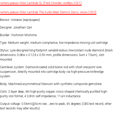
читать ревью Atlas Lambda SL (Fred Crowder, ноябрь 2021)
читать ревью Atlas Lambda The Audio Beat (Dennis Davis, июль 2020)
Винил: головки (картриджи)
Designer: Jonathan Carr
Builder: Yoshinori Mishima
Type: Medium weight, medium compliance, low-impedance moving coil cartridge
Stylus: Lyra-designed long-footprint variable-radius line-contact nude diamond (block
dimensions 0.08w x 0.12d x 0.5h mm, profile dimensions 3um x 70um), slot-
mounted
Cantilever system: Diamond-coated solid boron rod with short one-point wire
suspension, directly mounted into cartridge body via high-pressure knife-edge
system
Body: Machined asymmetrical titanium with synthetic composite gemstone
Coils: 2-layer deep, 6N high-purity copper, cross-shaped chemically-purified high-
purity iron former, 4.2ohm self-impedance, 11uH inductance
Output voltage: 0.56mV@5cm/sec., zero to peak, 45 degrees (CBS test record, other
test records may alter results)