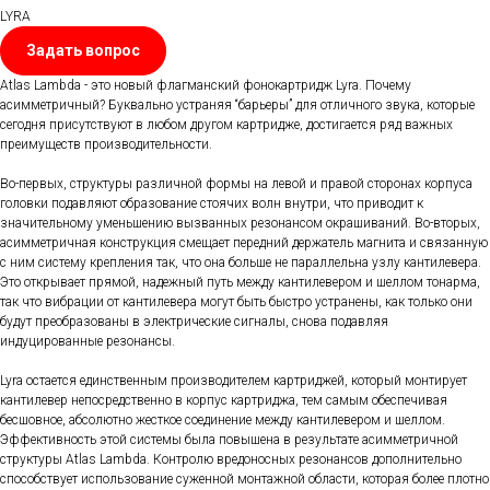
LYRA
Задать вопрос
Atlas Lambda - это новый флагманский фонокартридж Lyra. Почему
асимметричный? Буквально устраняя “барьеры” для отличного звука, которые
сегодня присутствуют в любом другом картридже, достигается ряд важных
преимуществ производительности.
Во-первых, структуры различной формы на левой и правой сторонах корпуса
головки подавляют образование стоячих волн внутри, что приводит к
значительному уменьшению вызванных резонансом окрашиваний. Во-вторых,
асимметричная конструкция смещает передний держатель магнита и связанную
с ним систему крепления так, что она больше не параллельна узлу кантилевера.
Это открывает прямой, надежный путь между кантилевером и шеллом тонарма,
так что вибрации от кантилевера могут быть быстро устранены, как только они
будут преобразованы в электрические сигналы, снова подавляя
индуцированные резонансы.
Lyra остается единственным производителем картриджей, который монтирует
кантилевер непосредственно в корпус картриджа, тем самым обеспечивая
бесшовное, абсолютно жесткое соединение между кантилевером и шеллом.
Эффективность этой системы была повышена в результате асимметричной
структуры Atlas Lambda. Контролю вредоносных резонансов дополнительно
способствует использование суженной монтажной области, которая более плотно